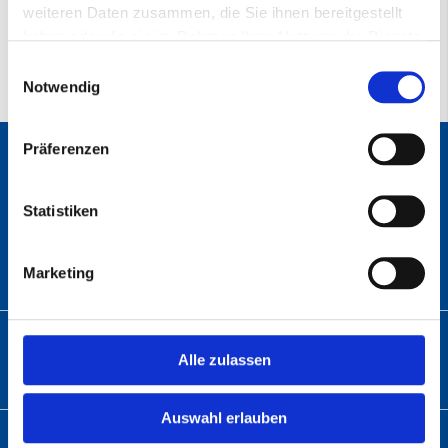
weiteren Daten zusammen, die Sie ihnen bereitgestellt
haben oder die sie im Rahmen Ihrer Nutzung der Dienste
gesammelt haben.
Einwilligungsauswahl
Notwendig
Präferenzen
ANSCHRIFT
Statistiken
Abratec GmbH
Wolfsbach 6
33729 Bielefeld
Marketing
TELEFON
Alle zulassen
Telefon:
+49 (0)5 21 – 9 82 60-01
Auswahl erlauben
E-MAIL