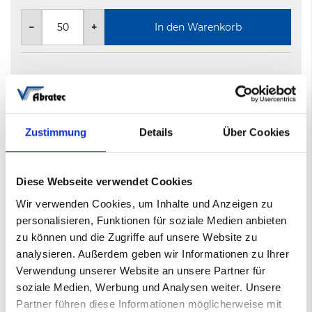
−
+
In den Warenkorb
Nicht auf Lager
5-8 Werktage
Zustimmung
Details
Über Cookies
Mehr
Filmklettscheibe
Informationen
010451112
Diese Webseite verwendet Cookies
600
Wir verwenden Cookies, um Inhalte und Anzeigen zu
AB-KS721
personalisieren, Funktionen für soziale Medien anbieten
150mm ohne Lochung
zu können und die Zugriffe auf unsere Website zu
analysieren. Außerdem geben wir Informationen zu Ihrer
Verwendung unserer Website an unsere Partner für
Datenblatt
soziale Medien, Werbung und Analysen weiter. Unsere
AB-KS 721 Klettscheiben
(PDF)
Partner führen diese Informationen möglicherweise mit