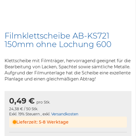
Zum
Anfang
Filmklettscheibe AB-KS721
der
150mm ohne Lochung 600
Bildergalerie
springen
Klettscheibe mit Filmträger, hervorragend geeignet für die
Bearbeitung von Lacken, Spachtel sowie sämtliche Metalle.
Aufgrund der Filmunterlage hat die Scheibe eine exzellente
Planlage und einen gleichmäßigen Abtrag!
0,49 €
pro Stk.
24,38 €
/ 50 Stk.
Exkl. 19% Steuern
,
exkl.
Versandkosten
Lieferzeit: 5-8 Werktage