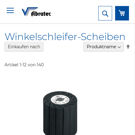
Dir
Mein War
zu
Inh
Suche
Winkelschleifer-Scheiben
In
Einkaufen nach
ab
Re
Artikel
1
-
12
von
140