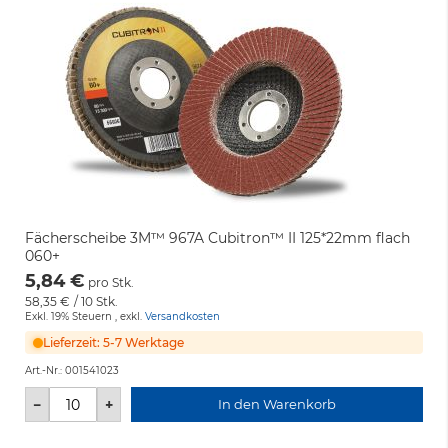
Fächerscheibe 3M™ 967A Cubitron™ II 125*22mm flach
060+
5,84 €
pro Stk.
58,35 €
/ 10 Stk.
Exkl. 19% Steuern
,
exkl.
Versandkosten
Lieferzeit: 5-7 Werktage
Art.-Nr.:
001541023
−
+
In den Warenkorb