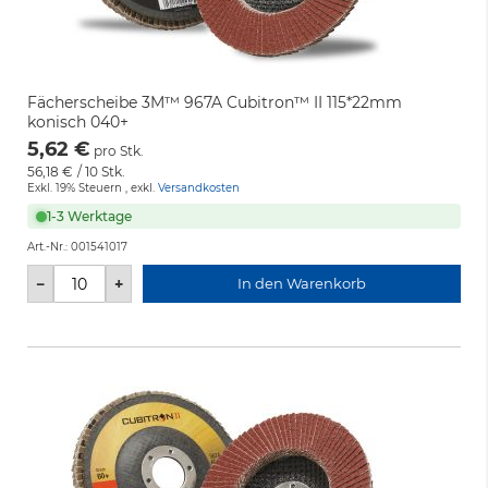
Fächerscheibe 3M™ 967A Cubitron™ II 115*22mm
konisch 040+
5,62 €
pro Stk.
56,18 €
/ 10 Stk.
Exkl. 19% Steuern
,
exkl.
Versandkosten
1-3 Werktage
Art.-Nr.:
001541017
−
+
In den Warenkorb