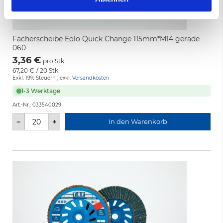
Fächerscheibe Eolo Quick Change 115mm*M14 gerade
060
3,36 €
pro Stk.
67,20 €
/ 20 Stk.
Exkl. 19% Steuern
,
exkl.
Versandkosten
1-3 Werktage
Art.-Nr.:
033540029
−
+
In den Warenkorb