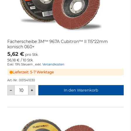
Fächerscheibe 3M™ 967A Cubitron™ II 115*22mm
konisch 060+
5,62 €
pro Stk.
56,18 €
/ 10 Stk.
Exkl. 19% Steuern
,
exkl.
Versandkosten
Lieferzeit: 5-7 Werktage
Art.-Nr.:
001541030
−
+
In den Warenkorb