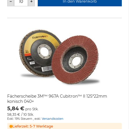
−
+
In den Warenkorb
Fächerscheibe 3M™ 967A Cubitron™ II 125*22mm
konisch 040+
5,84 €
pro Stk.
58,35 €
/ 10 Stk.
Exkl. 19% Steuern
,
exkl.
Versandkosten
Lieferzeit: 5-7 Werktage