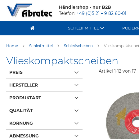
Händlershop - nur B2B
Telefon:
+49 (0)5 21 – 9 82 60-01
SCHLEIFMITTEL
POLIER
Home
Schleifmittel
Schleifscheiben
Vlieskompaktsche
Vlieskompaktscheiben
Artikel
1
-
12
von
17
PREIS
HERSTELLER
PRODUKTART
QUALITÄT
KÖRNUNG
ABMESSUNG