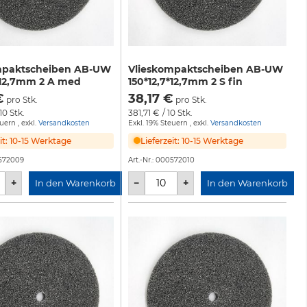
mpaktscheiben AB-UW
Vlieskompaktscheiben AB-UW
*12,7mm 2 A med
150*12,7*12,7mm 2 S fin
€
38,17 €
pro Stk.
pro Stk.
 10 Stk.
381,71 €
/ 10 Stk.
euern
,
exkl.
Versandkosten
Exkl. 19% Steuern
,
exkl.
Versandkosten
eit: 10-15 Werktage
Lieferzeit: 10-15 Werktage
572009
Art.-Nr.:
000572010
+
−
+
In den Warenkorb
In den Warenkorb