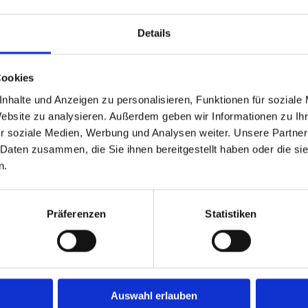
ofür werden sie eingesetzt?
Details
gig verpresste Schleifscheibe aus Schleifvlies.
e ein äußerst stabiler Schleifkörper, der eine hohe Abtragslei
Cookies
nhalte und Anzeigen zu personalisieren, Funktionen für soziale
sscheiben und harten Gewebeschleifscheiben: Sie sind robuster 
Website zu analysieren. Außerdem geben wir Informationen zu I
ie sich sehr gut zum Entgraten, Reinigen, Strukturieren sowie 
r soziale Medien, Werbung und Analysen weiter. Unsere Partner
 Daten zusammen, die Sie ihnen bereitgestellt haben oder die s
n.
se Oberflächenbearbeitung
Präferenzen
Statistiken
werkzeugen für die Metallbearbeitung. Sie bestehen aus mehrlag
ible Struktur dafür, dass sich die Scheibe optimal an Konturen u
eren oder die Werkstückgeometrie zu verändern.
scheiben gegenüber normalen Sch
Auswahl erlauben