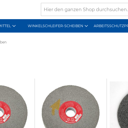
Suche
MITTEL
WINKELSCHLEIFER-SCHEIBEN
ARBEITSSCHUTZP
iben