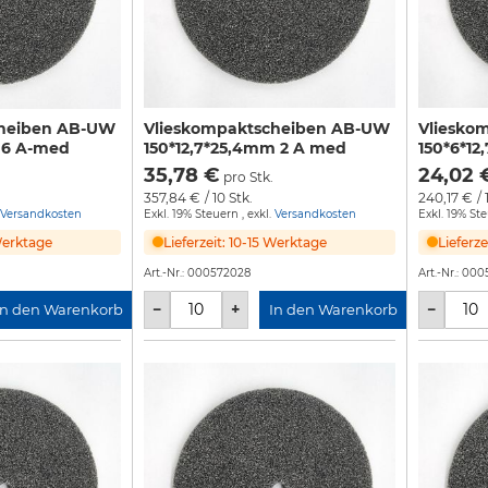
cheiben AB-UW
Vlieskompaktscheiben AB-UW
Vliesko
 6 A-med
150*12,7*25,4mm 2 A med
150*6*1
35,78 €
24,02 
pro Stk.
357,84 €
/ 10 Stk.
240,17 €
/ 
Versandkosten
Exkl. 19% Steuern
,
exkl.
Versandkosten
Exkl. 19% St
 Werktage
Lieferzeit: 10-15 Werktage
Lieferz
Art.-Nr.:
000572028
Art.-Nr.:
0005
−
+
−
In den Warenkorb
In den Warenkorb