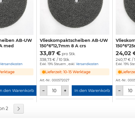
cheiben AB-UW
Vlieskompaktscheiben AB-UW
Vliesko
 A med
150*6*12,7mm 8 A crs
150*6*2
33,87 €
24,02 
.
pro Stk.
338,73 €
/ 10 Stk.
240,17 €
/ 
Versandkosten
Exkl. 19% Steuern
,
exkl.
Versandkosten
Exkl. 19% St
 Werktage
Lieferzeit: 10-15 Werktage
Lieferz
Art.-Nr.:
000572027
Art.-Nr.:
000
−
+
−
In den Warenkorb
In den Warenkorb
on 2
Seite
Weiter