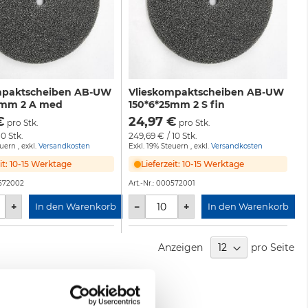
mpaktscheiben AB-UW
Vlieskompaktscheiben AB-UW
5mm 2 A med
150*6*25mm 2 S fin
€
24,97 €
pro Stk.
pro Stk.
10 Stk.
249,69 €
/ 10 Stk.
euern
,
exkl.
Versandkosten
Exkl. 19% Steuern
,
exkl.
Versandkosten
eit: 10-15 Werktage
Lieferzeit: 10-15 Werktage
572002
Art.-Nr.:
000572001
+
−
+
In den Warenkorb
In den Warenkorb
Anzeigen
pro Seite