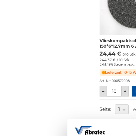
Vlieskompakts
150*6*12,7mm 6
24,44 €
pro Stk
244,37 €
/ 10 Stk.
Exkl. 19% Steuern
,
exkl.
Lieferzeit: 10-15
Art.-Nr.:
000572008
−
+
Seite
Seite:
v