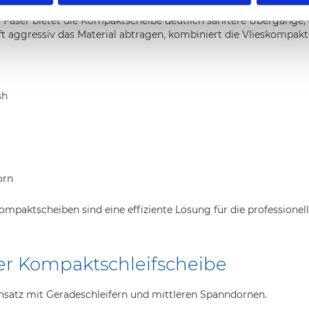
r Faser bietet die Kompaktscheibe deutlich sanftere Übergänge
ft aggressiv das Material abtragen, kombiniert die Vlieskompak
sh
orn
kompaktscheiben sind eine effiziente Lösung für die professione
ner Kompaktschleifscheibe
insatz mit Geradeschleifern und mittleren Spanndornen.