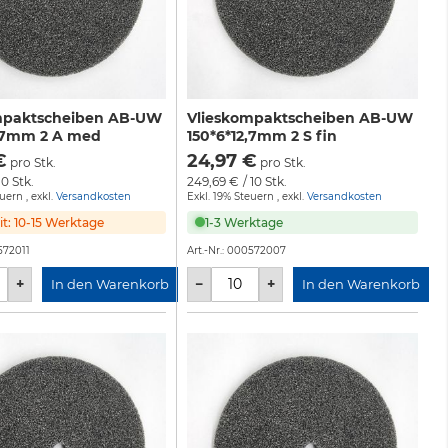
mpaktscheiben AB-UW
Vlieskompaktscheiben AB-UW
2,7mm 2 A med
150*6*12,7mm 2 S fin
€
24,97 €
pro Stk.
pro Stk.
10 Stk.
249,69 €
/ 10 Stk.
euern
,
exkl.
Versandkosten
Exkl. 19% Steuern
,
exkl.
Versandkosten
eit: 10-15 Werktage
1-3 Werktage
72011
Art.-Nr.:
000572007
+
−
+
In den Warenkorb
In den Warenkorb