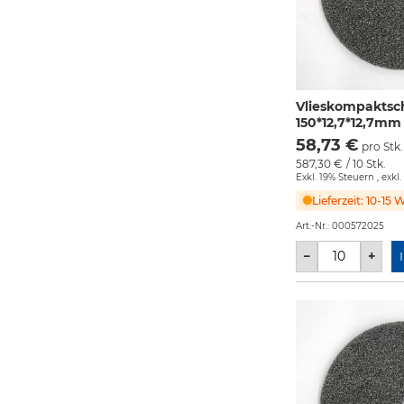
Vlieskompakts
150*12,7*12,7mm
58,73 €
pro Stk.
587,30 €
/ 10 Stk.
Exkl. 19% Steuern
,
exkl.
Lieferzeit: 10-15
Art.-Nr.:
000572025
−
+