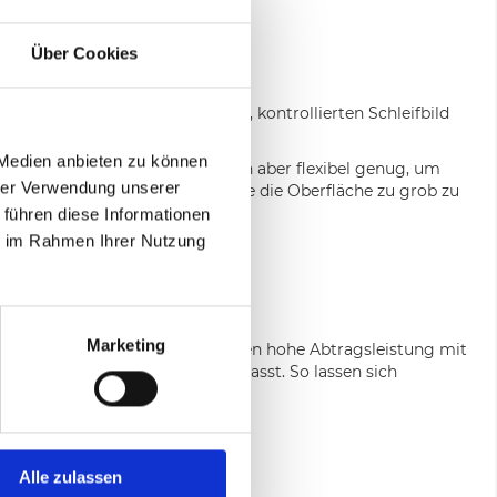
Über Cookies
stung mit einem gleichmäßigen, kontrollierten Schleifbild
 Medien anbieten zu können
als herkömmliches Vlies, bleiben aber flexibel genug, um
hrer Verwendung unserer
für präzise Finisharbeiten, ohne die Oberfläche zu grob zu
 führen diese Informationen
ie im Rahmen Ihrer Nutzung
Marketing
ig verpresstem Vlies und vereinen hohe Abtragsleistung mit
nd Rundungen des Werkstücks anpasst. So lassen sich
leifscheiben?
Alle zulassen