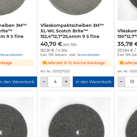
cheiben 3M™
Vlieskompaktscheiben 3M™
rite™
XL-WL Scotch Brite™
Vliesko
mm 9 S fine
152,4*12,7*25,4mm 9 S fine
150*12,7
40,70 €
35,78 
pro Stk.
162,81 €
/ 4 Stk.
357,84 €
/
Versandkosten
Exkl. 19% Steuern
,
exkl.
Versandkosten
Exkl. 19% St
erktage
Lieferzeit: 8-10 Woche Werktage
Lieferz
Art.-Nr.:
001527003
Art.-Nr.:
000
−
+
−
In den Warenkorb
In den Warenkorb