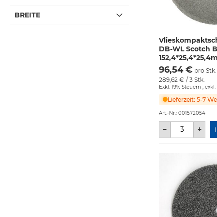
BREITE
Vlieskompakts
DB-WL Scotch B
152,4*25,4*25,4
96,54 €
pro Stk.
289,62 €
/ 3 Stk.
Exkl. 19% Steuern
,
exkl.
Lieferzeit: 5-7 W
Art.-Nr.:
001572054
−
+