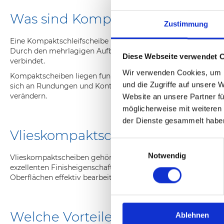
Was sind Kompaktscheiben und w
Zustimmung
Eine Kompaktschleifscheibe ist eine besonders dichte, mehrla
Durch den mehrlagigen Aufbau entsteht bei der Kompaktscheib
Diese Webseite verwendet 
verbindet.
Wir verwenden Cookies, um I
Kompaktscheiben liegen funktional zwischen klassischen Vlie
und die Zugriffe auf unsere 
sich an Rundungen und Konturen anzupassen. Dadurch eignen s
verändern.
Website an unsere Partner fü
möglicherweise mit weiteren
der Dienste gesammelt habe
Vlieskompaktscheiben für präzi
Einwilligungsauswahl
Notwendig
Vlieskompaktscheiben gehören zu den vielseitigsten Schleif
exzellenten Finisheigenschaften. Gleichzeitig sorgt die flex
Oberflächen effektiv bearbeiten, ohne die Kontrolle zu verli
Welche Vorteile haben Kompakt
Ablehnen