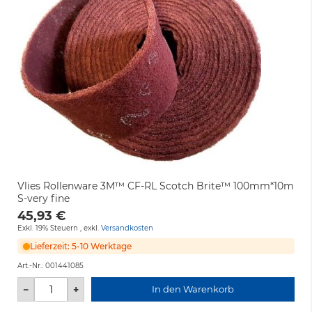
Vlies Rollenware 3M™ CF-RL Scotch Brite™ 100mm*10m
S-very fine
45,93 €
Exkl. 19% Steuern
,
exkl.
Versandkosten
Lieferzeit: 5-10 Werktage
Art.-Nr.:
001441085
−
+
In den Warenkorb