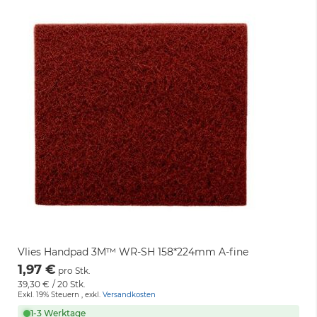
Vlies Handpad 3M™ WR-SH 158*224mm A-fine
1,97 €
pro Stk.
39,30 €
/ 20 Stk.
Exkl. 19% Steuern
,
exkl.
Versandkosten
1-3 Werktage