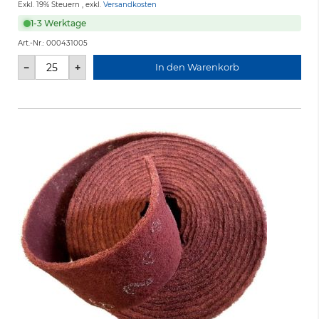
Exkl. 19% Steuern
,
exkl.
Versandkosten
1-3 Werktage
Art.-Nr.:
000431005
−
+
In den Warenkorb