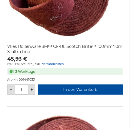
Vlies Rollenware 3M™ CF-RL Scotch Brite™ 100mm*10m
S-ultra fine
45,93 €
Exkl. 19% Steuern
,
exkl.
Versandkosten
1-3 Werktage
Art.-Nr.:
001441033
−
+
In den Warenkorb