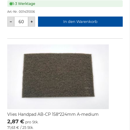
1-3 Werktage
Art.-Nr.:
001431006
−
+
In den Warenkorb
Vlies Handpad AB-CP 158*224mm A-medium
2,87 €
pro Stk.
71,63 €
/ 25 Stk.