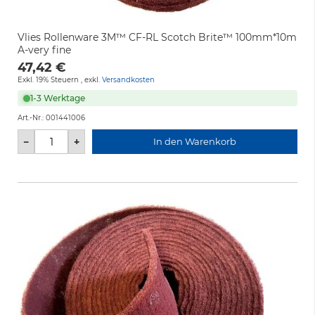
Vlies Rollenware 3M™ CF-RL Scotch Brite™ 100mm*10m
A-very fine
47,42 €
Exkl. 19% Steuern
,
exkl.
Versandkosten
1-3 Werktage
Art.-Nr.:
001441006
−
+
In den Warenkorb