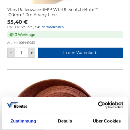
Vlies Rollenware 3M™ WR-RL Scotch-Brite™
100mm*10m A-very Fine
55,40 €
Exkl. 19% Steuern
,
exkl.
Versandkosten
1-3 Werktage
Art.-Nr.:
001441053
−
+
In den Warenkorb
Zustimmung
Details
Über Cookies