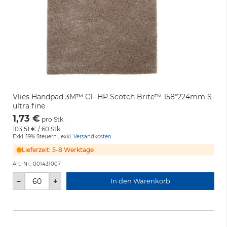
Vlies Handpad 3M™ CF-HP Scotch Brite™ 158*224mm S-
ultra fine
1,73 €
pro Stk.
103,51 €
/ 60 Stk.
Exkl. 19% Steuern
,
exkl.
Versandkosten
Lieferzeit: 5-8 Werktage
Art.-Nr.:
001431007
−
+
In den Warenkorb