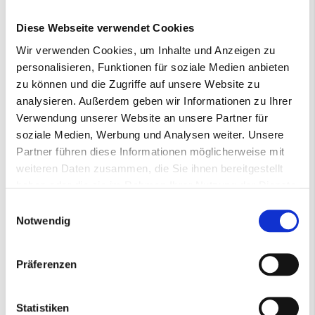
Diese Webseite verwendet Cookies
Wir verwenden Cookies, um Inhalte und Anzeigen zu
personalisieren, Funktionen für soziale Medien anbieten
zu können und die Zugriffe auf unsere Website zu
Vlies Rollenware 3M™ WR-RL Scotch-Brite™
analysieren. Außerdem geben wir Informationen zu Ihrer
100mm*10m S-super fine
Verwendung unserer Website an unsere Partner für
55,46 €
soziale Medien, Werbung und Analysen weiter. Unsere
Exkl. 19% Steuern
,
exkl.
Versandkosten
Partner führen diese Informationen möglicherweise mit
1-3 Werktage
weiteren Daten zusammen, die Sie ihnen bereitgestellt
Art.-Nr.:
001441009
haben oder die sie im Rahmen Ihrer Nutzung der Dienste
gesammelt haben.
−
+
In den Warenkorb
Einwilligungsauswahl
Notwendig
Präferenzen
Statistiken