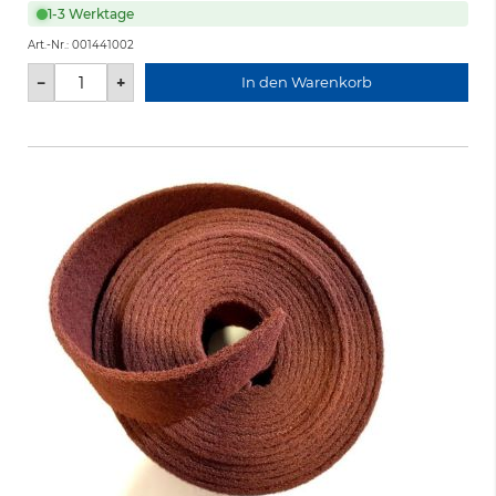
1-3 Werktage
Art.-Nr.:
001441002
−
+
In den Warenkorb