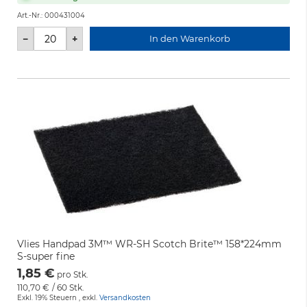
Art.-Nr.:
000431004
−
+
In den Warenkorb
Vlies Handpad 3M™ WR-SH Scotch Brite™ 158*224mm
S-super fine
1,85 €
pro Stk.
110,70 €
/ 60 Stk.
Exkl. 19% Steuern
,
exkl.
Versandkosten