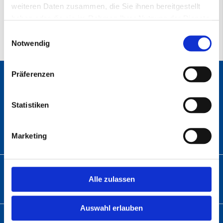
weiteren Daten zusammen, die Sie ihnen bereitgestellt
haben oder die sie im Rahmen Ihrer Nutzung der Dienste
gesammelt haben.
Einwilligungsauswahl
Notwendig
Präferenzen
ANSCHRIFT
Statistiken
Abratec GmbH
Wolfsbach 6
33729 Bielefeld
Marketing
TELEFON
Alle zulassen
Telefon:
+49 (0)5 21 – 9 82 60-01
Auswahl erlauben
E-MAIL