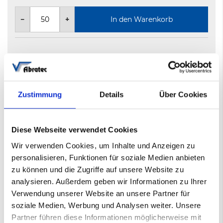
−
+
In den Warenkorb
Nicht auf Lager
5-8 Werktage
Zustimmung
Details
Über Cookies
Mehr
Filmklettscheibe
Informationen
010451103
Diese Webseite verwendet Cookies
150
Wir verwenden Cookies, um Inhalte und Anzeigen zu
AB-KS721
personalisieren, Funktionen für soziale Medien anbieten
150mm ohne Lochung
zu können und die Zugriffe auf unsere Website zu
analysieren. Außerdem geben wir Informationen zu Ihrer
Verwendung unserer Website an unsere Partner für
Datenblatt
soziale Medien, Werbung und Analysen weiter. Unsere
AB-KS 721 Klettscheiben
(PDF)
Partner führen diese Informationen möglicherweise mit