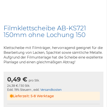
Zum
Anfang
Filmklettscheibe AB-KS721
der
150mm ohne Lochung 150
Bildergalerie
springen
Klettscheibe mit Filmträger, hervorragend geeignet für die
Bearbeitung von Lacken, Spachtel sowie sämtliche Metalle.
Aufgrund der Filmunterlage hat die Scheibe eine exzellente
Planlage und einen gleichmäßigen Abtrag!
0,49 €
pro Stk.
24,38 €
/ 50 Stk.
Exkl. 19% Steuern
,
exkl.
Versandkosten
Lieferzeit: 5-8 Werktage