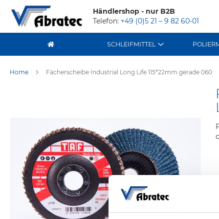
Händlershop - nur B2B
Telefon:
+49 (0)5 21 – 9 82 60-01
SCHLEIFMITTEL
POLIER
Home
Fächerscheibe Industrial Long Life 115*22mm gerade 060
Zum
Ende
der
Bildergalerie
springen