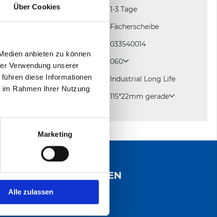
Über Cookies
Lieferzeit
1-3 Tage
Mehr
Produktart
Fächerscheibe
Informationen
Artikelnummer
033540014
 Medien anbieten zu können
Körnung
060
hrer Verwendung unserer
 führen diese Informationen
Qualität
Industrial Long Life
ie im Rahmen Ihrer Nutzung
Abmessung
115*22mm gerade
Marketing
INFORMATIONEN
Zahlungsarten
Alle zulassen
Versandinformationen