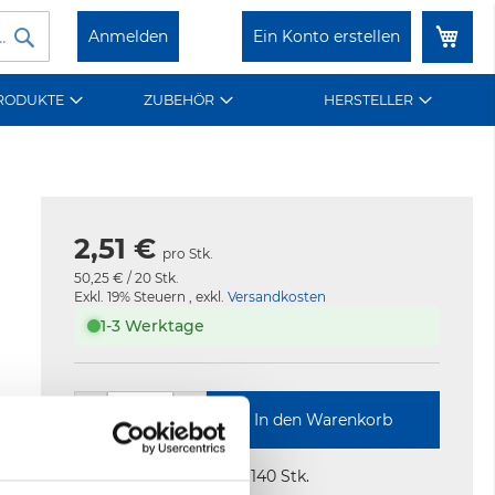
Mein War
Dir
Suche
Anmelden
Ein Konto erstellen
zu
Inh
RODUKTE
ZUBEHÖR
HERSTELLER
2,51 €
pro Stk.
50,25 €
/ 20 Stk.
Exkl. 19% Steuern
,
exkl.
Versandkosten
1-3 Werktage
−
+
In den Warenkorb
Lagerbestand
140 Stk.