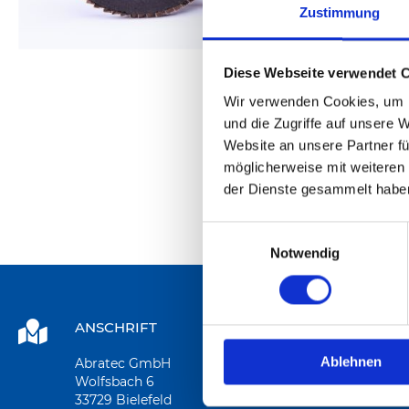
Zustimmung
Diese Webseite verwendet 
Wir verwenden Cookies, um I
Zum
und die Zugriffe auf unsere 
Anfang
Website an unsere Partner fü
der
möglicherweise mit weiteren
Bildergalerie
der Dienste gesammelt habe
springen
Einwilligungsauswahl
Notwendig
ANSCHRIFT
Ablehnen
Abratec GmbH
Wolfsbach 6
33729 Bielefeld