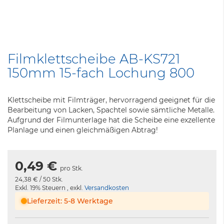
Zum
Anfang
Filmklettscheibe AB-KS721
der
150mm 15-fach Lochung 800
Bildergalerie
springen
Klettscheibe mit Filmträger, hervorragend geeignet für die
Bearbeitung von Lacken, Spachtel sowie sämtliche Metalle.
Aufgrund der Filmunterlage hat die Scheibe eine exzellente
Planlage und einen gleichmäßigen Abtrag!
0,49 €
pro Stk.
24,38 €
/ 50 Stk.
Exkl. 19% Steuern
,
exkl.
Versandkosten
Lieferzeit: 5-8 Werktage