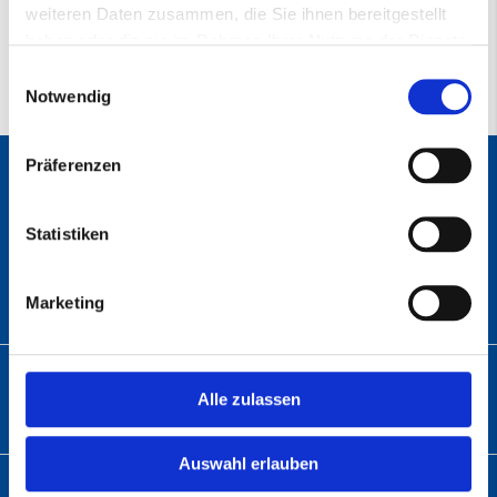
weiteren Daten zusammen, die Sie ihnen bereitgestellt
haben oder die sie im Rahmen Ihrer Nutzung der Dienste
gesammelt haben.
Einwilligungsauswahl
Notwendig
Präferenzen
ANSCHRIFT
Statistiken
Abratec GmbH
Wolfsbach 6
33729 Bielefeld
Marketing
TELEFON
Alle zulassen
Telefon:
+49 (0)5 21 – 9 82 60-01
Auswahl erlauben
E-MAIL