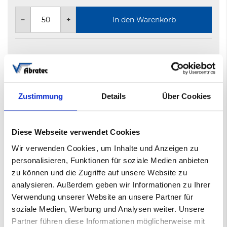
−
+
In den Warenkorb
Nicht auf Lager
5-8 Werktage
Zustimmung
Details
Über Cookies
Mehr
Filmklettscheibe
Informationen
010451132
Diese Webseite verwendet Cookies
800
Wir verwenden Cookies, um Inhalte und Anzeigen zu
AB-KS721
personalisieren, Funktionen für soziale Medien anbieten
150mm 15-fach Lochung
zu können und die Zugriffe auf unsere Website zu
analysieren. Außerdem geben wir Informationen zu Ihrer
Verwendung unserer Website an unsere Partner für
Datenblatt
soziale Medien, Werbung und Analysen weiter. Unsere
AB-KS 721 Klettscheiben
(PDF)
Partner führen diese Informationen möglicherweise mit