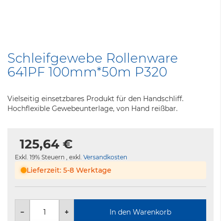
Zum
Anfang
Schleifgewebe Rollenware
der
641PF 100mm*50m P320
Bildergalerie
springen
Vielseitig einsetzbares Produkt für den Handschliff.
Hochflexible Gewebeunterlage, von Hand reißbar.
125,64 €
Exkl. 19% Steuern
,
exkl.
Versandkosten
Lieferzeit: 5-8 Werktage
−
+
In den Warenkorb