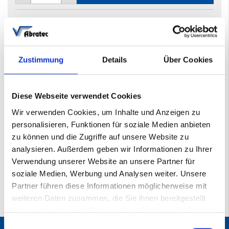
Nicht auf Lager
5-8 Werktage
Zustimmung
Details
Über Cookies
Mehr
Schleifgewebe Rollenware
Diese Webseite verwendet Cookies
Informationen
010440043
Wir verwenden Cookies, um Inhalte und Anzeigen zu
P320
personalisieren, Funktionen für soziale Medien anbieten
641PF
zu können und die Zugriffe auf unsere Website zu
100mm*50m
analysieren. Außerdem geben wir Informationen zu Ihrer
100
Verwendung unserer Website an unsere Partner für
50000
soziale Medien, Werbung und Analysen weiter. Unsere
Partner führen diese Informationen möglicherweise mit
weiteren Daten zusammen, die Sie ihnen bereitgestellt
haben oder die sie im Rahmen Ihrer Nutzung der Dienste
gesammelt haben.
Einwilligungsauswahl