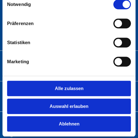
Notwendig
ANSCHRIFT
Präferenzen
Abratec GmbH
Wolfsbach 6
33729 Bielefeld
Statistiken
TELEFON
Marketing
Telefon:
+49 (0)5 21 – 9 82 60-01
Alle zulassen
E-MAIL
info@abratec.de
Auswahl erlauben
Ablehnen
KUNDENKONTO
Registrieren