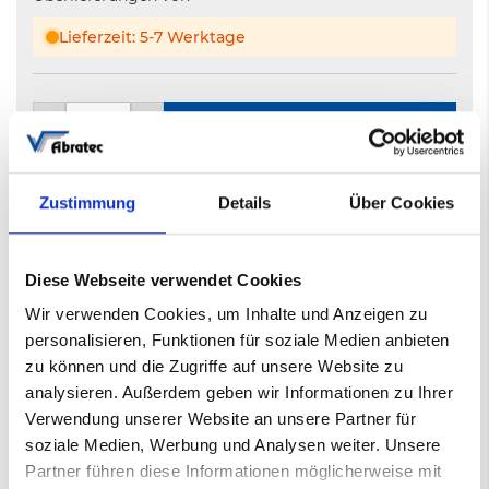
Lieferzeit: 5-7 Werktage
−
+
In den Warenkorb
Zustimmung
Details
Über Cookies
Nicht auf Lager
5-7 Werktage
Diese Webseite verwendet Cookies
Wir verwenden Cookies, um Inhalte und Anzeigen zu
Mehr
Gewebeschleifband
personalisieren, Funktionen für soziale Medien anbieten
Informationen
002402048
zu können und die Zugriffe auf unsere Website zu
analysieren. Außerdem geben wir Informationen zu Ihrer
120
Verwendung unserer Website an unsere Partner für
ZK713X
soziale Medien, Werbung und Analysen weiter. Unsere
75*2000mm
Partner führen diese Informationen möglicherweise mit
75