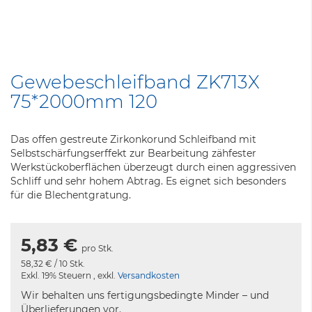
Zum
Anfang
Gewebeschleifband ZK713X
der
75*2000mm 120
Bildergalerie
springen
Das offen gestreute Zirkonkorund Schleifband mit
Selbstschärfungserffekt zur Bearbeitung zähfester
Werkstückoberflächen überzeugt durch einen aggressiven
Schliff und sehr hohem Abtrag. Es eignet sich besonders
für die Blechentgratung.
5,83 €
pro Stk.
58,32 €
/ 10 Stk.
Exkl. 19% Steuern
,
exkl.
Versandkosten
Wir behalten uns fertigungsbedingte Minder – und
Überlieferungen vor.