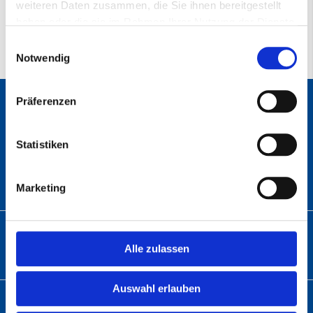
weiteren Daten zusammen, die Sie ihnen bereitgestellt
2000
haben oder die sie im Rahmen Ihrer Nutzung der Dienste
gesammelt haben.
Einwilligungsauswahl
Notwendig
Präferenzen
ANSCHRIFT
Statistiken
Abratec GmbH
Wolfsbach 6
33729 Bielefeld
Marketing
TELEFON
Alle zulassen
Telefon:
+49 (0)5 21 – 9 82 60-01
Auswahl erlauben
E-MAIL