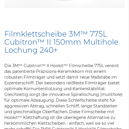
Zum
Anfang
Filmklettscheibe 3M™ 775L
der
Cubitron™ II 150mm Multihole
Bildergalerie
springen
Lochung 240+
Die 3M™ Cubitron™ II Hookit™ Filmscheibe 775L vereint
das patentierte Präzisions-Keramikkorn mit einem
robusten Filmträger und setzt damit neue Maßstäbe im
Exzenterschliff. Der besonders reißfeste Filmträger bietet
optimale Kornunterstützung und Kantenstabilität.
Gleichzeitig sorgt die innovative Spirallochung (mulithole)
für optimale Absaugung. Diese Schleifscheibe steht für
aggressiven Abtrag, schnellen Schliff, lange Standzeiten
und gleichmäßige Oberflächen. Diese Filmscheibe mit
Hookit™ Kletthaftung ist die überlegene Alternative zu
herkömmlichen Klettscheiben - einfach, weil sie so viel