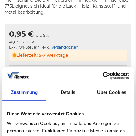
mehr schafft! Die 3M™ Cubitron™ II Hookit™ Filmscheibe
775L eignet sich ideal für die Lack-, Holz-, Kunststoff- und
Metallbearbeitung.
0,95 €
pro Stk.
47,63 €
/ 50 Stk.
Exkl. 19% Steuern
,
exkl.
Versandkosten
Lieferzeit: 5-7 Werktage
−
+
In den Warenkorb
Zustimmung
Details
Über Cookies
Nicht auf Lager
5-7 Werktage
Diese Webseite verwendet Cookies
Wir verwenden Cookies, um Inhalte und Anzeigen zu
personalisieren, Funktionen für soziale Medien anbieten