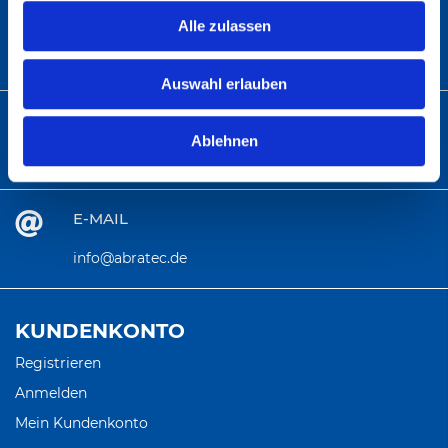
Abratec GmbH
Alle zulassen
Wolfsbach 6
33729 Bielefeld
Auswahl erlauben
TELEFON
Ablehnen
Telefon:
+49 (0)5 21 – 9 82 60-01
E-MAIL
info@abratec.de
KUNDENKONTO
Registrieren
Anmelden
Mein Kundenkonto