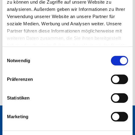
zu können und die Zugriffe auf unsere Website zu
Mehr
Filmklettscheibe
Informationen
analysieren. Außerdem geben wir Informationen zu Ihrer
001451385
Verwendung unserer Website an unsere Partner für
240+
soziale Medien, Werbung und Analysen weiter. Unsere
3M™ 775L Cubitron™ II
Partner führen diese Informationen möglicherweise mit
150mm Multihole Lochung
weiteren Daten zusammen, die Sie ihnen bereitgestellt
haben oder die sie im Rahmen Ihrer Nutzung der Dienste
Datenblatt
gesammelt haben.
Einwilligungsauswahl
Notwendig
775L Klettscheiben
(PDF)
Präferenzen
Statistiken
Marketing
ANSCHRIFT