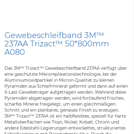
Zum
Anfang
Gewebeschleifband 3M™
der
237AA Trizact™ 50*800mm
Bildergalerie
springen
A080
Das 3M™ Trizact™ Gewebeschleifband 237AA verfügt über
eine geschützte Mikroreplikationstechnologie, bei der
Aluminiumoxidpartikel in Micron-Qualität zu kleinen
Pyramiden aus Schleifmineral geformt und dann auf einen
X-Last-Gewebeträger aufgetragen werden. Während diese
Pyramiden abgetragen werden, wird fortlaufend frisches,
scharfes Mineral freigelegt, um einen gleichmäßigen
Schnitt und ein planbares, genaues Finish zu erzeugen.
3M™ Trizact™ 237AA ist ein halbflexibles, speziell für harte
Metalloberflächen wie Titan, Nickel, Kobalt, Chrom und
andere Edelstahl-Legierungen entwickeltes, strukturiertes