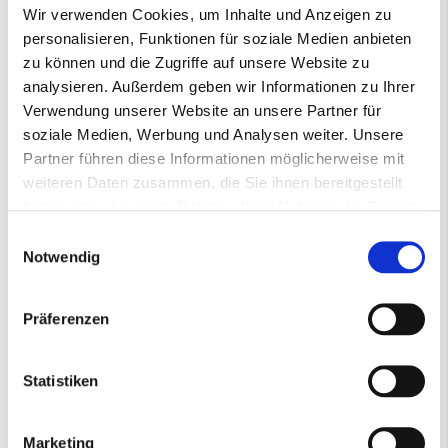
Wir verwenden Cookies, um Inhalte und Anzeigen zu
personalisieren, Funktionen für soziale Medien anbieten
zu können und die Zugriffe auf unsere Website zu
Mehr
Gewebeschleifband
analysieren. Außerdem geben wir Informationen zu Ihrer
Informationen
001401127
Verwendung unserer Website an unsere Partner für
A080
soziale Medien, Werbung und Analysen weiter. Unsere
3M™ 237AA Trizact™
Partner führen diese Informationen möglicherweise mit
50*800mm
weiteren Daten zusammen, die Sie ihnen bereitgestellt
50
haben oder die sie im Rahmen Ihrer Nutzung der Dienste
800
gesammelt haben.
Einwilligungsauswahl
Notwendig
Datenblatt
Präferenzen
237AA Gewebeschleifband
(PDF)
Statistiken
Marketing