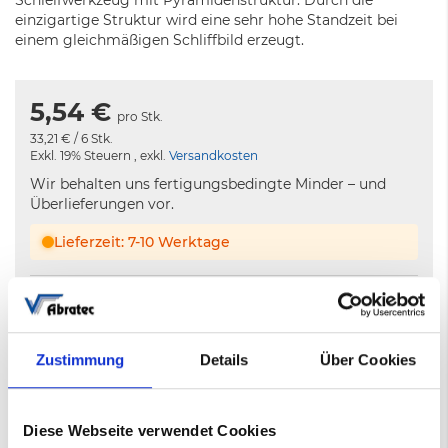
Schleifwerkzeug mit Pyramidenstruktur. Durch die
einzigartige Struktur wird eine sehr hohe Standzeit bei
einem gleichmäßigen Schliffbild erzeugt.
5,54 €
pro Stk.
33,21 €
/ 6 Stk.
Exkl. 19% Steuern
,
exkl.
Versandkosten
Wir behalten uns fertigungsbedingte Minder – und
Überlieferungen vor.
Lieferzeit: 7-10 Werktage
−
+
In den Warenkorb
Zustimmung
Details
Über Cookies
Nicht auf Lager
7-10 Werktage
Diese Webseite verwendet Cookies