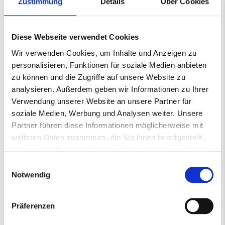
Zustimmung
Details
Über Cookies
−
+
In den Warenkorb
Diese Webseite verwendet Cookies
Wir verwenden Cookies, um Inhalte und Anzeigen zu
personalisieren, Funktionen für soziale Medien anbieten
Nicht auf Lager
zu können und die Zugriffe auf unsere Website zu
5-8 Werktage
analysieren. Außerdem geben wir Informationen zu Ihrer
Verwendung unserer Website an unsere Partner für
soziale Medien, Werbung und Analysen weiter. Unsere
Partner führen diese Informationen möglicherweise mit
Mehr
Gewebeschleifband
Informationen
weiteren Daten zusammen, die Sie ihnen bereitgestellt
001400895
haben oder die sie im Rahmen Ihrer Nutzung der Dienste
080+
gesammelt haben.
Einwilligungsauswahl
3M™ 947A Cubitron™ II
Notwendig
13*457mm
13
457
Präferenzen