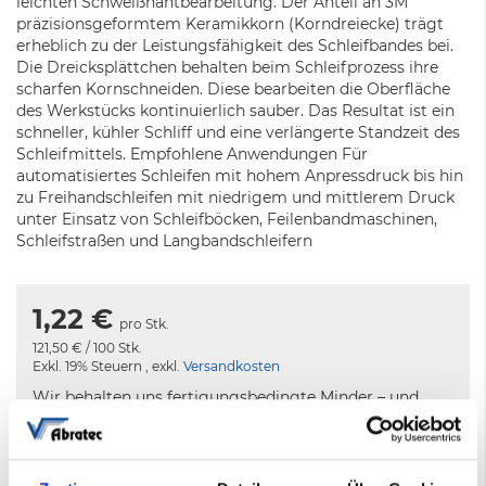
leichten Schweißnahtbearbeitung. Der Anteil an 3M
präzisionsgeformtem Keramikkorn (Korndreiecke) trägt
erheblich zu der Leistungsfähigkeit des Schleifbandes bei.
Die Dreicksplättchen behalten beim Schleifprozess ihre
scharfen Kornschneiden. Diese bearbeiten die Oberfläche
des Werkstücks kontinuierlich sauber. Das Resultat ist ein
schneller, kühler Schliff und eine verlängerte Standzeit des
Schleifmittels. Empfohlene Anwendungen Für
automatisiertes Schleifen mit hohem Anpressdruck bis hin
zu Freihandschleifen mit niedrigem und mittlerem Druck
unter Einsatz von Schleifböcken, Feilenbandmaschinen,
Schleifstraßen und Langbandschleifern
1,22 €
pro Stk.
121,50 €
/ 100 Stk.
Exkl. 19% Steuern
,
exkl.
Versandkosten
Wir behalten uns fertigungsbedingte Minder – und
Überlieferungen vor.
Lieferzeit: 5-8 Werktage