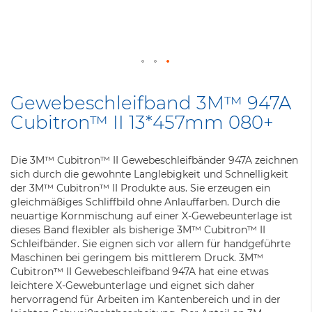
Zum
Anfang
Gewebeschleifband 3M™ 947A
der
Cubitron™ II 13*457mm 080+
Bildergalerie
springen
Die 3M™ Cubitron™ II Gewebeschleifbänder 947A zeichnen
sich durch die gewohnte Langlebigkeit und Schnelligkeit
der 3M™ Cubitron™ II Produkte aus. Sie erzeugen ein
gleichmäßiges Schliffbild ohne Anlauffarben. Durch die
neuartige Kornmischung auf einer X-Gewebeunterlage ist
dieses Band flexibler als bisherige 3M™ Cubitron™ II
Schleifbänder. Sie eignen sich vor allem für handgeführte
Maschinen bei geringem bis mittlerem Druck. 3M™
Cubitron™ II Gewebeschleifband 947A hat eine etwas
leichtere X-Gewebunterlage und eignet sich daher
hervorragend für Arbeiten im Kantenbereich und in der