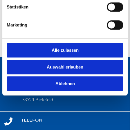
Datenblatt
Statistiken
947A Gewebeschleifband
(PDF)
Marketing
Alle zulassen
Auswahl erlauben
ANSCHRIFT
Ablehnen
Abratec GmbH
Wolfsbach 6
33729 Bielefeld
TELEFON