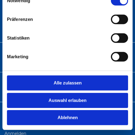
Notwendig
ANSCHRIFT
Abratec GmbH
Präferenzen
Wolfsbach 6
33729 Bielefeld
Statistiken
TELEFON
Marketing
Telefon:
+49 (0)5 21 – 9 82 60-01
E-MAIL
Alle zulassen
info@abratec.de
Auswahl erlauben
KUNDENKONTO
Ablehnen
Registrieren
Anmelden