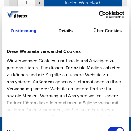
−
+
In den Warenkorb
30 Stk.
Zustimmung
Details
Über Cookies
1-3 Tage
Diese Webseite verwendet Cookies
Mehr
Stützteller Typ R""
Wir verwenden Cookies, um Inhalte und Anzeigen zu
Informationen
000912003
personalisieren, Funktionen für soziale Medien anbieten
Mittel
zu können und die Zugriffe auf unsere Website zu
AB-STR
analysieren. Außerdem geben wir Informationen zu Ihrer
Verwendung unserer Website an unsere Partner für
50mm Drm. mit 6mm Schaft
soziale Medien, Werbung und Analysen weiter. Unsere
Partner führen diese Informationen möglicherweise mit
weiteren Daten zusammen, die Sie ihnen bereitgestellt
haben oder die sie im Rahmen Ihrer Nutzung der Dienste
gesammelt haben.
Einwilligungsauswahl