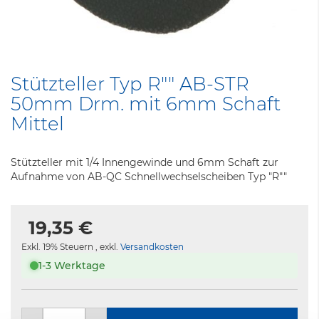
Zum
Anfang
Stützteller Typ R"" AB-STR
der
50mm Drm. mit 6mm Schaft
Bildergalerie
springen
Mittel
Stützteller mit 1/4 Innengewinde und 6mm Schaft zur
Aufnahme von AB-QC Schnellwechselscheiben Typ "R""
19,35 €
Exkl. 19% Steuern
,
exkl.
Versandkosten
1-3 Werktage