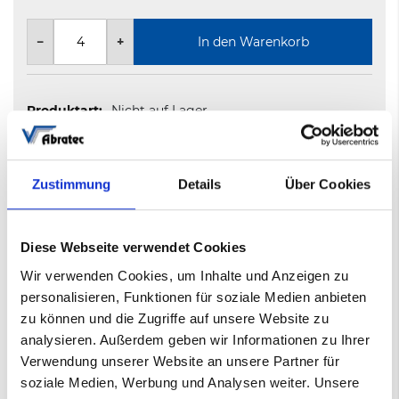
−
+
In den Warenkorb
Nicht auf Lager
5-8 Werktage
Zustimmung
Details
Über Cookies
Mehr
Satinierwalze Vlies
Informationen
000515012
Diese Webseite verwendet Cookies
A-medium
Wir verwenden Cookies, um Inhalte und Anzeigen zu
AB-SW210
personalisieren, Funktionen für soziale Medien anbieten
110*100*19mm mit Keilnut
zu können und die Zugriffe auf unsere Website zu
100
analysieren. Außerdem geben wir Informationen zu Ihrer
Verwendung unserer Website an unsere Partner für
Datenblatt
soziale Medien, Werbung und Analysen weiter. Unsere