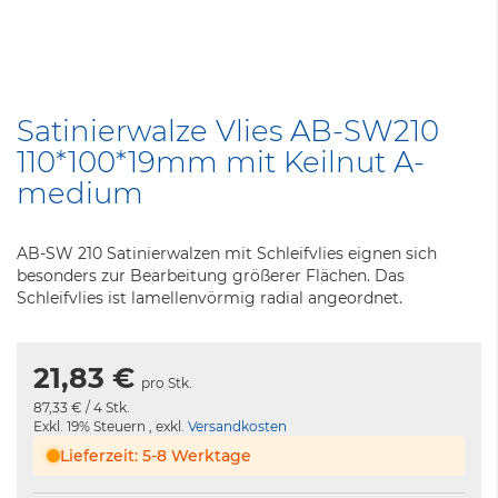
Zum
Anfang
Satinierwalze Vlies AB-SW210
der
110*100*19mm mit Keilnut A-
Bildergalerie
springen
medium
AB-SW 210 Satinierwalzen mit Schleifvlies eignen sich
besonders zur Bearbeitung größerer Flächen. Das
Schleifvlies ist lamellenvörmig radial angeordnet.
21,83 €
pro Stk.
87,33 €
/ 4 Stk.
Exkl. 19% Steuern
,
exkl.
Versandkosten
Lieferzeit: 5-8 Werktage