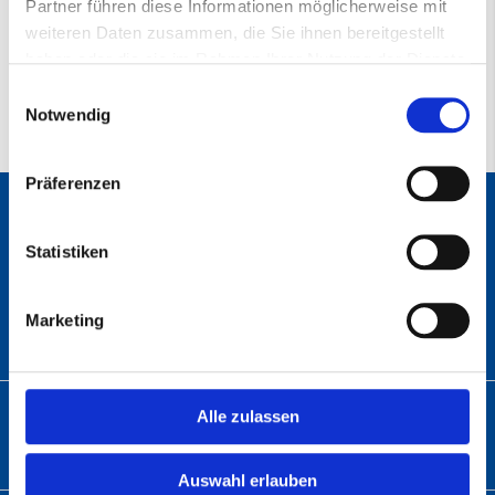
Partner führen diese Informationen möglicherweise mit
AB-SW210 Satinierwalzen
(PDF)
weiteren Daten zusammen, die Sie ihnen bereitgestellt
haben oder die sie im Rahmen Ihrer Nutzung der Dienste
gesammelt haben.
Einwilligungsauswahl
Notwendig
Präferenzen
ANSCHRIFT
Statistiken
Abratec GmbH
Wolfsbach 6
Marketing
33729 Bielefeld
TELEFON
Alle zulassen
Telefon:
+49 (0)5 21 – 9 82 60-01
Auswahl erlauben