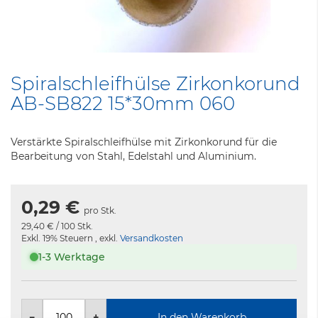
Zum
Anfang
Spiralschleifhülse Zirkonkorund
der
AB-SB822 15*30mm 060
Bildergalerie
springen
Verstärkte Spiralschleifhülse mit Zirkonkorund für die
Bearbeitung von Stahl, Edelstahl und Aluminium.
0,29 €
pro Stk.
29,40 €
/ 100 Stk.
Exkl. 19% Steuern
,
exkl.
Versandkosten
1-3 Werktage
−
+
In den Warenkorb