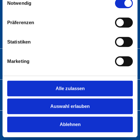
Notwendig
ANSCHRIFT
Präferenzen
Abratec GmbH
Wolfsbach 6
33729 Bielefeld
Statistiken
TELEFON
Marketing
Telefon:
+49 (0)5 21 – 9 82 60-01
Alle zulassen
E-MAIL
info@abratec.de
Auswahl erlauben
KUNDENKONTO
Ablehnen
Registrieren