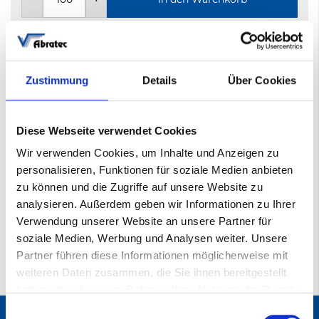
100 Stk.
1-3 Tage
Zustimmung
Details
Über Cookies
Diese Webseite verwendet Cookies
Mehr
Spiralschleifhülse Zirkonkorund
Informationen
000472006
Wir verwenden Cookies, um Inhalte und Anzeigen zu
personalisieren, Funktionen für soziale Medien anbieten
060
zu können und die Zugriffe auf unsere Website zu
AB-SB822
analysieren. Außerdem geben wir Informationen zu Ihrer
15*30mm
Verwendung unserer Website an unsere Partner für
30
soziale Medien, Werbung und Analysen weiter. Unsere
Partner führen diese Informationen möglicherweise mit
weiteren Daten zusammen, die Sie ihnen bereitgestellt
haben oder die sie im Rahmen Ihrer Nutzung der Dienste
gesammelt haben.
Einwilligungsauswahl