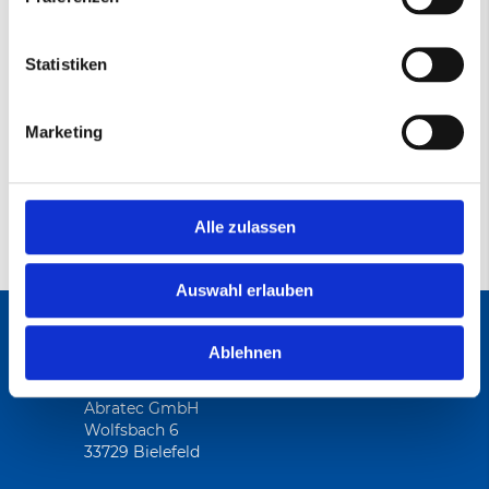
75
4000
Statistiken
Datenblatt
Marketing
AB-CP Vliesschleifband
(PDF)
Alle zulassen
Auswahl erlauben
Ablehnen
ANSCHRIFT
Abratec GmbH
Wolfsbach 6
33729 Bielefeld