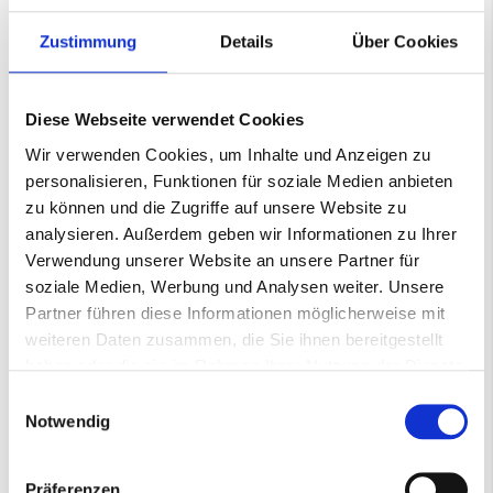
Überlieferungen vor.
Zustimmung
Details
Über Cookies
Lieferzeit: 7-10 Werktage
Diese Webseite verwendet Cookies
−
+
In den Warenkorb
Wir verwenden Cookies, um Inhalte und Anzeigen zu
personalisieren, Funktionen für soziale Medien anbieten
zu können und die Zugriffe auf unsere Website zu
Nicht auf Lager
analysieren. Außerdem geben wir Informationen zu Ihrer
7-10 Werktage
Verwendung unserer Website an unsere Partner für
soziale Medien, Werbung und Analysen weiter. Unsere
Partner führen diese Informationen möglicherweise mit
weiteren Daten zusammen, die Sie ihnen bereitgestellt
Mehr
Vliesschleifband
haben oder die sie im Rahmen Ihrer Nutzung der Dienste
Informationen
000412003
gesammelt haben.
Einwilligungsauswahl
A-medium
Notwendig
AB-CP
75*4000mm
Präferenzen