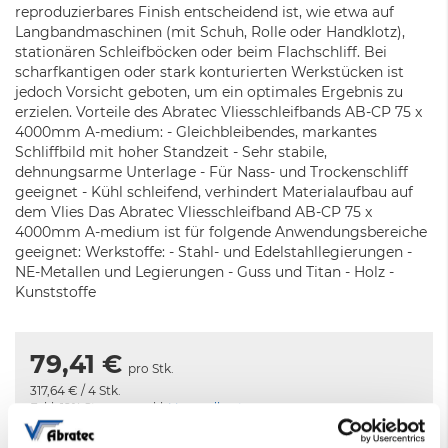
reproduzierbares Finish entscheidend ist, wie etwa auf
Langbandmaschinen (mit Schuh, Rolle oder Handklotz),
stationären Schleifböcken oder beim Flachschliff. Bei
scharfkantigen oder stark konturierten Werkstücken ist
jedoch Vorsicht geboten, um ein optimales Ergebnis zu
erzielen. Vorteile des Abratec Vliesschleifbands AB-CP 75 x
4000mm A-medium: - Gleichbleibendes, markantes
Schliffbild mit hoher Standzeit - Sehr stabile,
dehnungsarme Unterlage - Für Nass- und Trockenschliff
geeignet - Kühl schleifend, verhindert Materialaufbau auf
dem Vlies Das Abratec Vliesschleifband AB-CP 75 x
4000mm A-medium ist für folgende Anwendungsbereiche
geeignet: Werkstoffe: - Stahl- und Edelstahllegierungen -
NE-Metallen und Legierungen - Guss und Titan - Holz -
Kunststoffe
79,41 €
pro Stk.
317,64 €
/ 4 Stk.
Exkl. 19% Steuern
,
exkl.
Versandkosten
Wir behalten uns fertigungsbedingte Minder – und