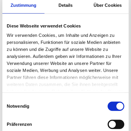
Lieferzeit: 7-10 Werktage
Zustimmung
Details
Über Cookies
Diese Webseite verwendet Cookies
−
+
In den Warenkorb
Wir verwenden Cookies, um Inhalte und Anzeigen zu
personalisieren, Funktionen für soziale Medien anbieten
Nicht auf Lager
zu können und die Zugriffe auf unsere Website zu
analysieren. Außerdem geben wir Informationen zu Ihrer
7-10 Werktage
Verwendung unserer Website an unsere Partner für
soziale Medien, Werbung und Analysen weiter. Unsere
Partner führen diese Informationen möglicherweise mit
Mehr
Gewebeschleifband
weiteren Daten zusammen, die Sie ihnen bereitgestellt
Informationen
000403006
haben oder die sie im Rahmen Ihrer Nutzung der Dienste
080
gesammelt haben.
Einwilligungsauswahl
AB960
Notwendig
100*3500mm
100
Präferenzen
3500