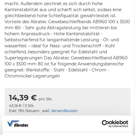
macht. Außerdem zeichnet es sich durch hohe
Kantenstabilität aus und schärft sich selbst, sodass eine
gleichbleibend hohe Schleifqualität gewährleistet ist.
Vorteile des Abratec Gewebeschleifbands AB960 100 x 3500
mm 80: - Sehr gute Abtragsleistung bei mittleren bis
hohem Anpressdruck - Hohe Kantenstabilität -
Selbstschärfend für langanhaltende Leistung - Öl- und
wasserfest – ideal für Nass- und Trockenschliff - Kühl
schleifend, besonders geeignet für Edelstahl und
Superlegierungen Das Abratec Gewebeschleifband AB960
100 x 3500 mm 80 ist für folgende Anwendungsbereiche
geeignet: Werkstoffe: - Stahl - Edelstahl - Chrom -
Chromnickel-Legierungen
14,39 €
pro Stk.
43,16 €
/ 3 Stk.
Exkl. 19% Steuern
,
exkl.
Versandkosten
Wir behalten uns fertigungsbedingte Minder – und
Überlieferungen vor.