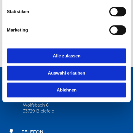
Statistiken
Datenblatt
AB960 Gewebeschleifband
(PDF)
Marketing
Alle zulassen
Auswahl erlauben
ANSCHRIFT
Ablehnen
Abratec GmbH
Wolfsbach 6
33729 Bielefeld
TELEFON