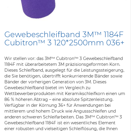
Zum
Anfang
Gewebeschleifband 3M™ 1184F
der
Cubitron™ 3 120*2500mm 036+
Bildergalerie
springen
Wir stellen vor: das 3M™ Cubitron™ 3 Gewebeschleifband
1184F mit überarbeitetem 3M präzisionsgeformten Korn.
Dieses Schleifband, ausgelegt für die Leistungssteigerung,
die Sie benötigen, übertrifft konkurrierende Bänder sowie
Bänder der vorherigen Generation von 3M. Dieses
Gewebeschleifband bietet im Vergleich zu
Wettbewerberprodukten mit Keramikschleifkorn einen um
86 % höheren Abtrag – eine absolute Spitzenleistung.
Verfügbar in der Körnung 36+ für Anwendungen bei
mittlerem und hohem Druck wie Angussschleifen und
anderen schweren Schleifarbeiten. Das 3M™ Cubitron™ 3
Gewebeschleifband 1184F ist ein wesentliches Element
einer robusten und vielseitigen Schleiflösung, die Ihnen