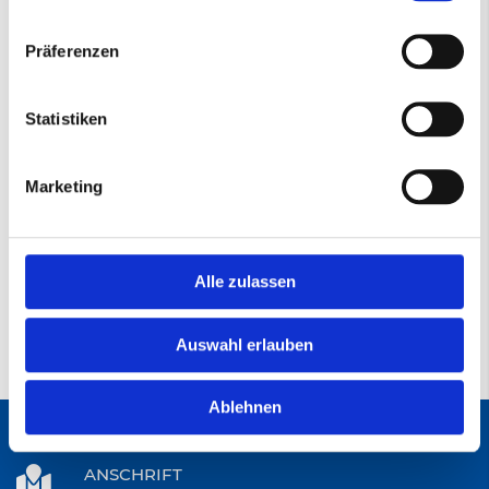
036+
Präferenzen
3M™ 1184F Cubitron™ 3
120*2500mm
120
Statistiken
2500
Marketing
Datenblatt
1184F Gewebeschleifband
(PDF)
Alle zulassen
Auswahl erlauben
Ablehnen
ANSCHRIFT