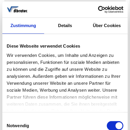
49,31 €
pro Stk.
493,13 €
/ 10 Stk.
Exkl. 19% Steuern
,
exkl.
Versandkosten
Wir behalten uns fertigungsbedingte Minder – und
Zustimmung
Details
Über Cookies
Überlieferungen vor.
Lieferzeit: 10-15 Werktage
Diese Webseite verwendet Cookies
Wir verwenden Cookies, um Inhalte und Anzeigen zu
personalisieren, Funktionen für soziale Medien anbieten
−
+
In den Warenkorb
zu können und die Zugriffe auf unsere Website zu
analysieren. Außerdem geben wir Informationen zu Ihrer
Verwendung unserer Website an unsere Partner für
Nicht auf Lager
soziale Medien, Werbung und Analysen weiter. Unsere
10-15 Werktage
Partner führen diese Informationen möglicherweise mit
weiteren Daten zusammen, die Sie ihnen bereitgestellt
haben oder die sie im Rahmen Ihrer Nutzung der Dienste
gesammelt haben.
Einwilligungsauswahl
Mehr
Gewebeschleifband
Notwendig
Informationen
001404128